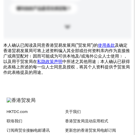
请问你的产品是否支持定制？
本人确认已阅读及同意香港贸易发展局(“贸发局”)的
使用条款
及确定
香港贸易发展局可将上述资料编入其全部或任何资料库内作为直接推
广或商贸配对﹝因而可能成为可供本地及/或海外公众人士使用﹞，
以及用于贸发局在
私隐政策声明
中所述之其他用途；本人确认已获得
此表格上所述的每一位人士同意及授权，将其个人资料提供予贸发局
作此表格提及的用途。
HKTDC.com
关于我们
联络我们
香港贸发局流动应用程式
订阅商贸全接触电邮通讯
更新您的香港贸发局电邮订阅