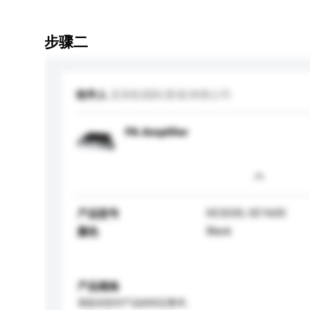
步骤二
收件人
圣美歌国际(香港)有限公司
PA Amplifier
SE3200, SE1600
产品型号
Black
颜色
产品规格
请提供您对产品的特定要求。