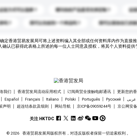
运送方式可以选择？
请问你的产品是否支持定制？
运
录吗？
我可以先收到一个样品吗？
我可以添加自己的
确定香港贸易发展局可将上述资料编入其全部或任何资料库内作为直接推
人确认已获得此表格上所述的每一位人士同意及授权，将其个人资料提供
络我们
香港贸发局流动应用程式
订阅商贸全接触电邮通讯
更新您的
Español
Français
Italiano
Polski
Português
Pусский
عربى
策声明
超连结条款及细则
网站导航
京ICP备09059244号
京公网安备 1
关注 HKTDC
© 2026
香港贸易发展局版权所有，对违反版权者保留一切追索权利 。