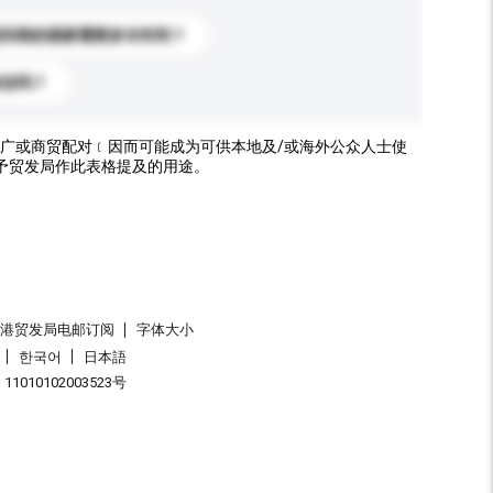
送到我的国家需要多长时间？
标志吗？
广或商贸配对﹝因而可能成为可供本地及/或海外公众人士使
予贸发局作此表格提及的用途。
香港贸发局电邮订阅
字体大小
한국어
日本語
1010102003523号