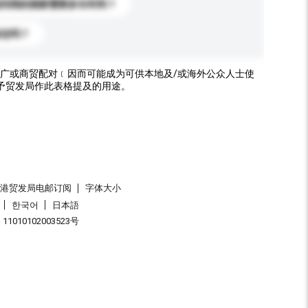
送到我的国家需要多长时间？
标志吗？
广或商贸配对﹝因而可能成为可供本地及/或海外公众人士使
予贸发局作此表格提及的用途。
香港贸发局电邮订阅
字体大小
한국어
日本語
1010102003523号