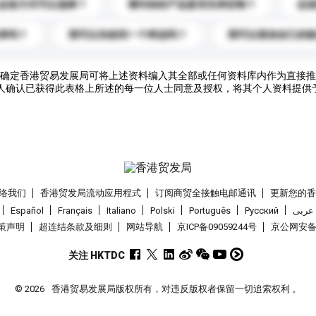
运送方式可以选择？
请问你的产品是否支持定制？
运
录吗？
我可以先收到一个样品吗？
我可以添加自己的
确定香港贸易发展局可将上述资料编入其全部或任何资料库内作为直接推
人确认已获得此表格上所述的每一位人士同意及授权，将其个人资料提供
络我们
香港贸发局流动应用程式
订阅商贸全接触电邮通讯
更新您的
Español
Français
Italiano
Polski
Português
Pусский
عربى
策声明
超连结条款及细则
网站导航
京ICP备09059244号
京公网安备 1
关注 HKTDC
© 2026
香港贸易发展局版权所有，对违反版权者保留一切追索权利 。