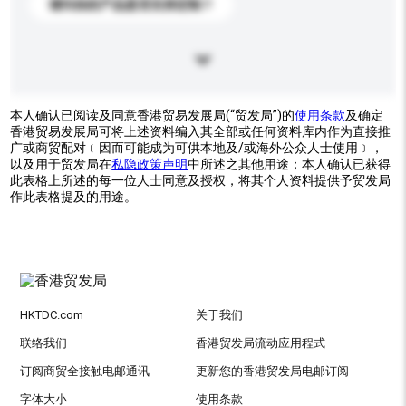
请问你的产品是否支持定制？
本人确认已阅读及同意香港贸易发展局(“贸发局”)的
使用条款
及确定
香港贸易发展局可将上述资料编入其全部或任何资料库内作为直接推
广或商贸配对﹝因而可能成为可供本地及/或海外公众人士使用﹞，
以及用于贸发局在
私隐政策声明
中所述之其他用途；本人确认已获得
此表格上所述的每一位人士同意及授权，将其个人资料提供予贸发局
作此表格提及的用途。
HKTDC.com
关于我们
联络我们
香港贸发局流动应用程式
订阅商贸全接触电邮通讯
更新您的香港贸发局电邮订阅
字体大小
使用条款