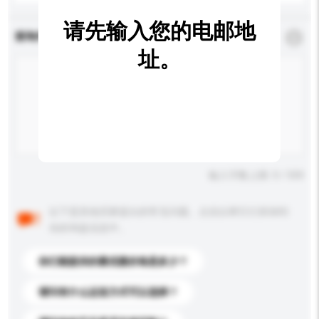
请先输入您的电邮地
查询内容
*
必须填写
址。
输入字数上限: 0 / 500
以下是其他买家提出的常见问题。点击以将它们添加到
你的询盘信息中。
你们能提供的最优惠价格是多少？
请问有什么运送方式可以选择？