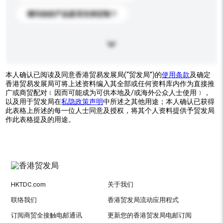
请问你的产品是否支持定制？
本人确认已阅读及同意香港贸易发展局(“贸发局”)的
使用条款
及确定
香港贸易发展局可将上述资料编入其全部或任何资料库内作为直接推
广或商贸配对﹝因而可能成为可供本地及/或海外公众人士使用﹞，
以及用于贸发局在
私隐政策声明
中所述之其他用途；本人确认已获得
此表格上所述的每一位人士同意及授权，将其个人资料提供予贸发局
作此表格提及的用途。
HKTDC.com
关于我们
联络我们
香港贸发局流动应用程式
订阅商贸全接触电邮通讯
更新您的香港贸发局电邮订阅