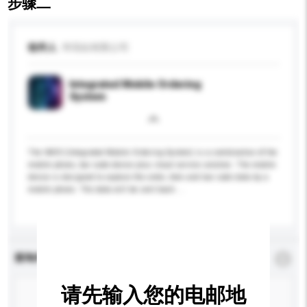
步骤二
收件人
华讯站有限公司
Integrated Mobile Ordering
System
The IMOS (Integrated Mobile Ordering System) is a combination of the
mobile phone, bar code device plus cloud service solution. The mobile
device is designed to capture the order, item and bar code data by a
mobile phone. The data will be sent back ...
更多...
查询内容
*
必须填写
请先输入您的电邮地