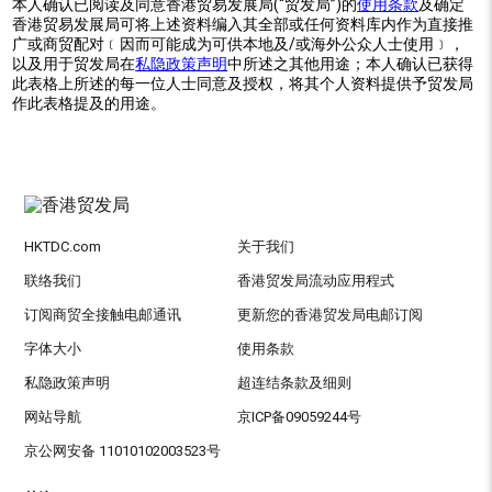
本人确认已阅读及同意香港贸易发展局(“贸发局”)的
使用条款
及确定
香港贸易发展局可将上述资料编入其全部或任何资料库内作为直接推
广或商贸配对﹝因而可能成为可供本地及/或海外公众人士使用﹞，
以及用于贸发局在
私隐政策声明
中所述之其他用途；本人确认已获得
此表格上所述的每一位人士同意及授权，将其个人资料提供予贸发局
作此表格提及的用途。
HKTDC.com
关于我们
联络我们
香港贸发局流动应用程式
订阅商贸全接触电邮通讯
更新您的香港贸发局电邮订阅
字体大小
使用条款
私隐政策声明
超连结条款及细则
网站导航
京ICP备09059244号
京公网安备 11010102003523号