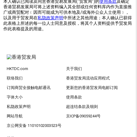
本人确认已阅读及同意香港贸易发展局(“贸发局”)的
使用条款
及确定
香港贸易发展局可将上述资料编入其全部或任何资料库内作为直接推
广或商贸配对﹝因而可能成为可供本地及/或海外公众人士使用﹞，
以及用于贸发局在
私隐政策声明
中所述之其他用途；本人确认已获得
此表格上所述的每一位人士同意及授权，将其个人资料提供予贸发局
作此表格提及的用途。
HKTDC.com
关于我们
联络我们
香港贸发局流动应用程式
订阅商贸全接触电邮通讯
更新您的香港贸发局电邮订阅
字体大小
使用条款
私隐政策声明
超连结条款及细则
网站导航
京ICP备09059244号
京公网安备 11010102003523号