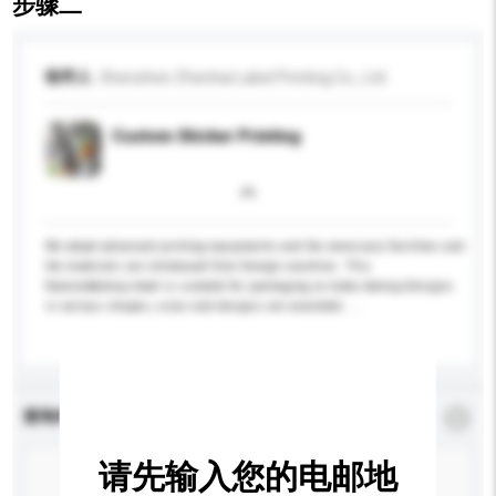
步骤二
收件人
Shenzhen Zhenhai Label Printing Co., Ltd
Custom Sticker Printing
We adopt advanced printing equipments and the necessary facilities and
the materials are introduced from foreign countries. This
featured&nbsp;label is suitable for packaging on tubes.&nbsp;Designs
in various shapes, sizes and designs are available. ...
更多...
查询内容
*
必须填写
请先输入您的电邮地