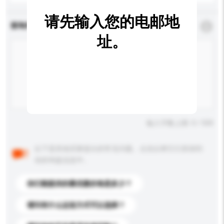
请先输入您的电邮地
查询内容
*
必须填写
址。
输入字数上限: 0 / 500
以下是其他买家提出的常见问题。点击以将它们添加到
你的询盘信息中。
你们能提供的最优惠价格是多少？
请问有什么运送方式可以选择？