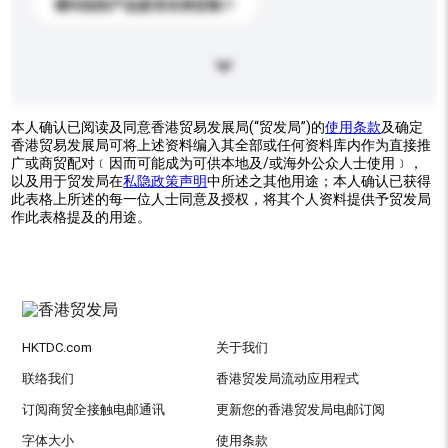
请问你的产品是否支持定制？
本人确认已阅读及同意香港贸易发展局(“贸发局”)的
使用条款
及确定
香港贸易发展局可将上述资料编入其全部或任何资料库内作为直接推
广或商贸配对﹝因而可能成为可供本地及/或海外公众人士使用﹞，
以及用于贸发局在
私隐政策声明
中所述之其他用途；本人确认已获得
此表格上所述的每一位人士同意及授权，将其个人资料提供予贸发局
作此表格提及的用途。
HKTDC.com
关于我们
联络我们
香港贸发局流动应用程式
订阅商贸全接触电邮通讯
更新您的香港贸发局电邮订阅
字体大小
使用条款