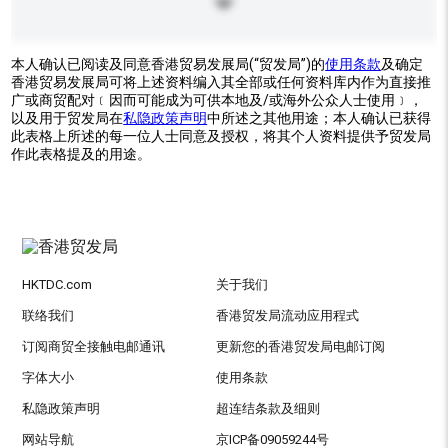
本人确认已阅读及同意香港贸易发展局(“贸发局”)的
使用条款
及确定
香港贸易发展局可将上述资料编入其全部或任何资料库内作为直接推
广或商贸配对﹝因而可能成为可供本地及/或海外公众人士使用﹞，
以及用于贸发局在
私隐政策声明
中所述之其他用途；本人确认已获得
此表格上所述的每一位人士同意及授权，将其个人资料提供予贸发局
作此表格提及的用途。
HKTDC.com
关于我们
联络我们
香港贸发局流动应用程式
订阅商贸全接触电邮通讯
更新您的香港贸发局电邮订阅
字体大小
使用条款
私隐政策声明
超连结条款及细则
网站导航
京ICP备09059244号