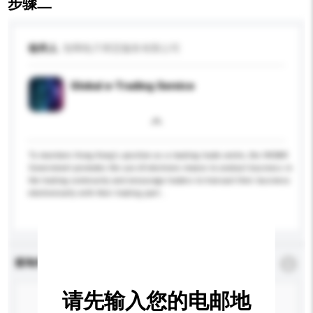
步骤二
收件人
智网电子商贸服务有限公司
Global e-Trading Service
To maintain Hong Kong's position as a leading trade centre, the HKSAR
Government promotes the use of electronic means to conduct business in
the trading community and encourage traders to transact their business
electronically with their trading part...
更多...
查询内容
*
必须填写
请先输入您的电邮地