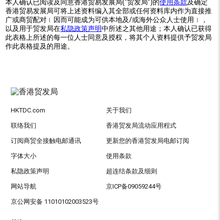
本人确认已阅读及同意香港贸易发展局(“贸发局”)的
使用条款
及确定
香港贸易发展局可将上述资料编入其全部或任何资料库内作为直接推
广或商贸配对﹝因而可能成为可供本地及/或海外公众人士使用﹞，
以及用于贸发局在
私隐政策声明
中所述之其他用途；本人确认已获得
此表格上所述的每一位人士同意及授权，将其个人资料提供予贸发局
作此表格提及的用途。
HKTDC.com
关于我们
联络我们
香港贸发局流动应用程式
订阅商贸全接触电邮通讯
更新您的香港贸发局电邮订阅
字体大小
使用条款
私隐政策声明
超连结条款及细则
网站导航
京ICP备09059244号
京公网安备 11010102003523号