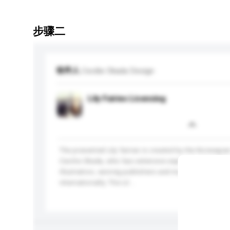
步骤二
收件人
Cecilie Okada Design
Lily Fairies Licensing
The presented Lily fairies is created by the Norwegian
Cecilie Okada, who has extensive experience in both 
illustration, serving publishers and major brands in 
internationally. The Lil...
更多...