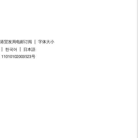
香港贸发局电邮订阅
字体大小
한국어
日本語
1010102003523号