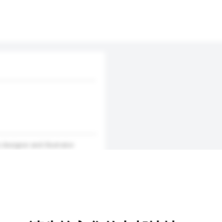
 designer and illustrator
hand drawn and digital
Norway, Japan and