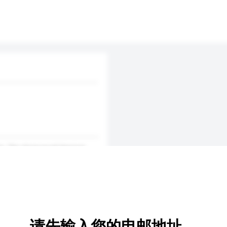
ses. The showcased titanium
s. There are various designs
lable in various prints.
请先输入您的电邮地址。