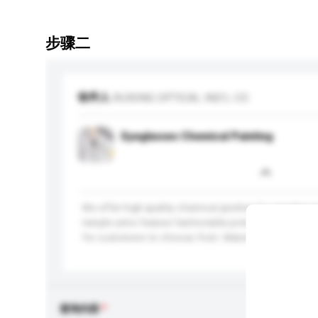
步骤二
收件人
RUIXING OPTICAL IND'L CO
Eyeglasses Chemical Painting
We offer high-quality chemical painting for eyeglas
temple arms feature fashionable prints in vivid color
for customers to choose from. Material: titanium. Avai
查询内容