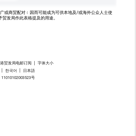
广或商贸配对﹝因而可能成为可供本地及/或海外公众人士使
予贸发局作此表格提及的用途。
香港贸发局电邮订阅
字体大小
한국어
日本語
1010102003523号