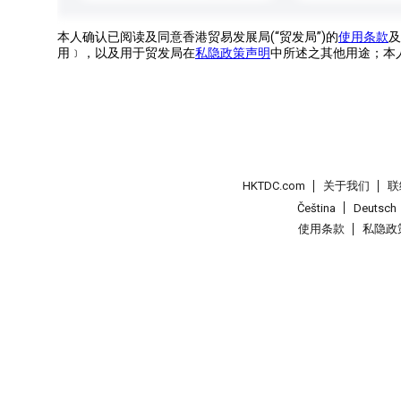
本人确认已阅读及同意香港贸易发展局(“贸发局”)的
使用条款
及
用﹞，以及用于贸发局在
私隐政策声明
中所述之其他用途；本
HKTDC.com
关于我们
联
Čeština
Deutsch
使用条款
私隐政