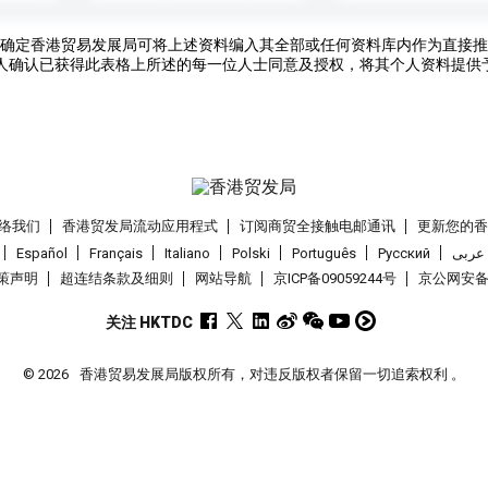
确定香港贸易发展局可将上述资料编入其全部或任何资料库内作为直接推
人确认已获得此表格上所述的每一位人士同意及授权，将其个人资料提供
络我们
香港贸发局流动应用程式
订阅商贸全接触电邮通讯
更新您的
Español
Français
Italiano
Polski
Português
Pусский
عربى
策声明
超连结条款及细则
网站导航
京ICP备09059244号
京公网安备 1
关注 HKTDC
© 2026
香港贸易发展局版权所有，对违反版权者保留一切追索权利 。