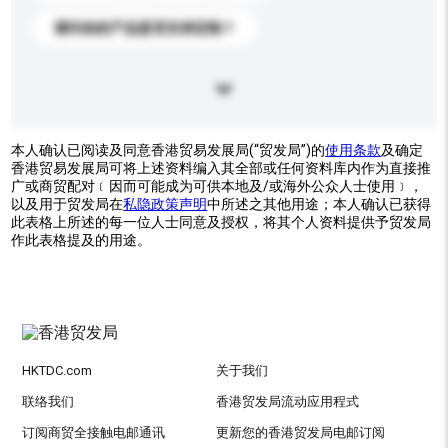
请问你的产品是否支持定制？
本人确认已阅读及同意香港贸易发展局(“贸发局”)的
使用条款
及确定
香港贸易发展局可将上述资料编入其全部或任何资料库内作为直接推
广或商贸配对﹝因而可能成为可供本地及/或海外公众人士使用﹞，
以及用于贸发局在
私隐政策声明
中所述之其他用途；本人确认已获得
此表格上所述的每一位人士同意及授权，将其个人资料提供予贸发局
作此表格提及的用途。
HKTDC.com
关于我们
联络我们
香港贸发局流动应用程式
订阅商贸全接触电邮通讯
更新您的香港贸发局电邮订阅