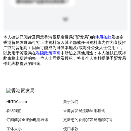
请问你的产品是否支持定制？
本人确认已阅读及同意香港贸易发展局(“贸发局”)的
使用条款
及确定
香港贸易发展局可将上述资料编入其全部或任何资料库内作为直接推
广或商贸配对﹝因而可能成为可供本地及/或海外公众人士使用﹞，
以及用于贸发局在
私隐政策声明
中所述之其他用途；本人确认已获得
此表格上所述的每一位人士同意及授权，将其个人资料提供予贸发局
作此表格提及的用途。
HKTDC.com
关于我们
联络我们
香港贸发局流动应用程式
订阅商贸全接触电邮通讯
更新您的香港贸发局电邮订阅
字体大小
使用条款