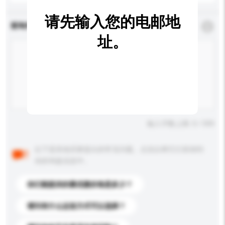
请先输入您的电邮地
查询内容
*
必须填写
址。
输入字数上限: 0 / 500
以下是其他买家提出的常见问题。点击以将它们添加到
你的询盘信息中。
你们能提供的最优惠价格是多少？
请问有什么运送方式可以选择？