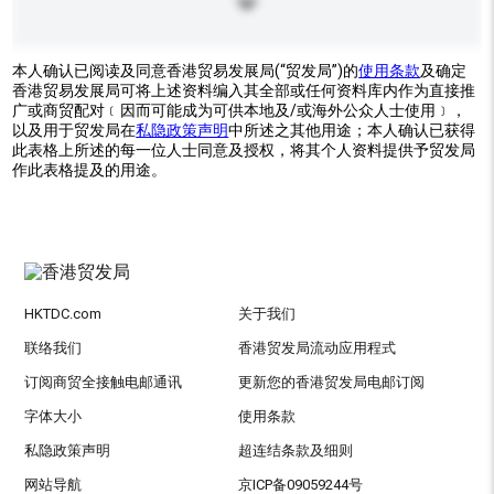
本人确认已阅读及同意香港贸易发展局(“贸发局”)的
使用条款
及确定
香港贸易发展局可将上述资料编入其全部或任何资料库内作为直接推
广或商贸配对﹝因而可能成为可供本地及/或海外公众人士使用﹞，
以及用于贸发局在
私隐政策声明
中所述之其他用途；本人确认已获得
此表格上所述的每一位人士同意及授权，将其个人资料提供予贸发局
作此表格提及的用途。
HKTDC.com
关于我们
联络我们
香港贸发局流动应用程式
订阅商贸全接触电邮通讯
更新您的香港贸发局电邮订阅
字体大小
使用条款
私隐政策声明
超连结条款及细则
网站导航
京ICP备09059244号