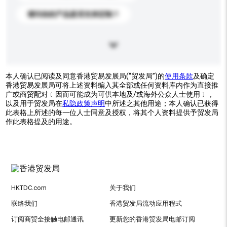
请问你的产品是否支持定制？
本人确认已阅读及同意香港贸易发展局(“贸发局”)的
使用条款
及确定
香港贸易发展局可将上述资料编入其全部或任何资料库内作为直接推
广或商贸配对﹝因而可能成为可供本地及/或海外公众人士使用﹞，
以及用于贸发局在
私隐政策声明
中所述之其他用途；本人确认已获得
此表格上所述的每一位人士同意及授权，将其个人资料提供予贸发局
作此表格提及的用途。
HKTDC.com
关于我们
联络我们
香港贸发局流动应用程式
订阅商贸全接触电邮通讯
更新您的香港贸发局电邮订阅