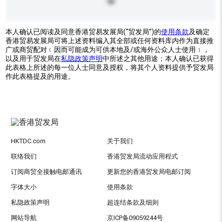
本人确认已阅读及同意香港贸易发展局(“贸发局”)的
使用条款
及确定
香港贸易发展局可将上述资料编入其全部或任何资料库内作为直接推
广或商贸配对﹝因而可能成为可供本地及/或海外公众人士使用﹞，
以及用于贸发局在
私隐政策声明
中所述之其他用途；本人确认已获得
此表格上所述的每一位人士同意及授权，将其个人资料提供予贸发局
作此表格提及的用途。
HKTDC.com
关于我们
联络我们
香港贸发局流动应用程式
订阅商贸全接触电邮通讯
更新您的香港贸发局电邮订阅
字体大小
使用条款
私隐政策声明
超连结条款及细则
网站导航
京ICP备09059244号