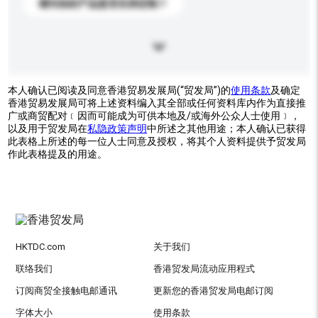
请问你的产品是否支持定制？
本人确认已阅读及同意香港贸易发展局(“贸发局”)的
使用条款
及确定
香港贸易发展局可将上述资料编入其全部或任何资料库内作为直接推
广或商贸配对﹝因而可能成为可供本地及/或海外公众人士使用﹞，
以及用于贸发局在
私隐政策声明
中所述之其他用途；本人确认已获得
此表格上所述的每一位人士同意及授权，将其个人资料提供予贸发局
作此表格提及的用途。
HKTDC.com
关于我们
联络我们
香港贸发局流动应用程式
订阅商贸全接触电邮通讯
更新您的香港贸发局电邮订阅
字体大小
使用条款