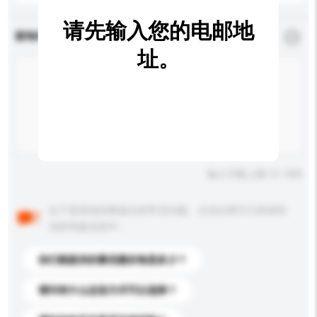
请先输入您的电邮地
查询内容
*
必须填写
址。
输入字数上限: 0 / 500
以下是其他买家提出的常见问题。点击以将它们添加到
你的询盘信息中。
你们能提供的最优惠价格是多少？
请问有什么运送方式可以选择？