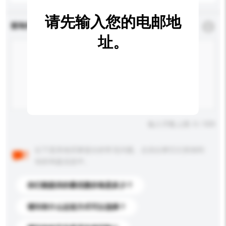
请先输入您的电邮地
查询内容
*
必须填写
址。
输入字数上限: 0 / 500
以下是其他买家提出的常见问题。点击以将它们添加到
你的询盘信息中。
你们能提供的最优惠价格是多少？
请问有什么运送方式可以选择？