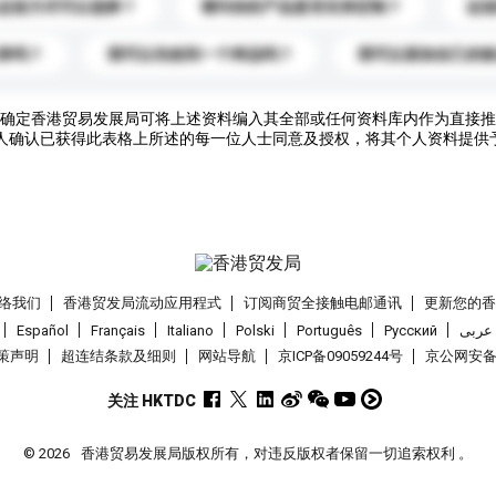
运送方式可以选择？
请问你的产品是否支持定制？
运
录吗？
我可以先收到一个样品吗？
我可以添加自己的
确定香港贸易发展局可将上述资料编入其全部或任何资料库内作为直接推
人确认已获得此表格上所述的每一位人士同意及授权，将其个人资料提供
络我们
香港贸发局流动应用程式
订阅商贸全接触电邮通讯
更新您的
Español
Français
Italiano
Polski
Português
Pусский
عربى
策声明
超连结条款及细则
网站导航
京ICP备09059244号
京公网安备 1
关注 HKTDC
© 2026
香港贸易发展局版权所有，对违反版权者保留一切追索权利 。