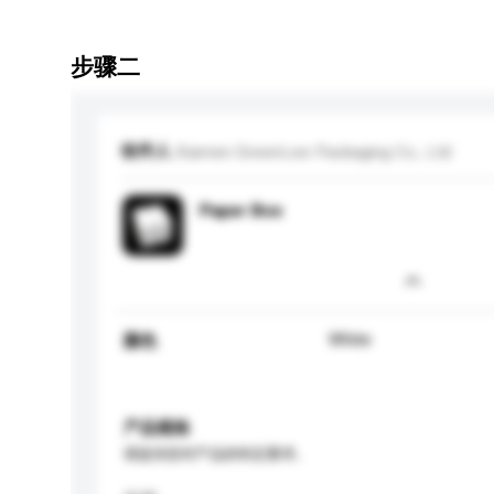
步骤二
收件人
Xiamen GreenLee Packaging Co., Ltd
Paper Box
White
颜色
产品规格
请提供您对产品的特定要求。