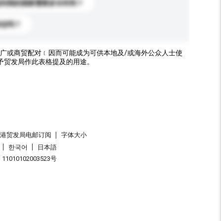
送到我的国家需要多长时间？
标志吗？
广或商贸配对﹝因而可能成为可供本地及/或海外公众人士使
予贸发局作此表格提及的用途。
香港贸发局电邮订阅
字体大小
한국어
日本語
1010102003523号