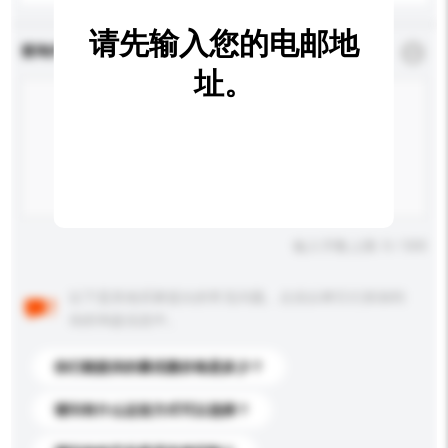
请先输入您的电邮地
查询内容
*
必须填写
址。
输入字数上限: 0 / 500
以下是其他买家提出的常见问题。点击以将它们添加到
你的询盘信息中。
你们能提供的最优惠价格是多少？
请问有什么运送方式可以选择？