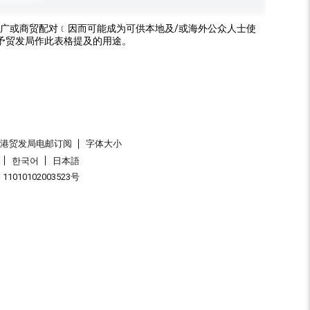
广或商贸配对﹝因而可能成为可供本地及/或海外公众人士使
予贸发局作此表格提及的用途。
香港贸发局电邮订阅
字体大小
한국어
日本語
1010102003523号