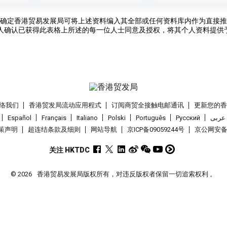
确定香港贸易发展局可将上述资料编入其全部或任何资料库内作为直接推
人确认已获得此表格上所述的每一位人士同意及授权，将其个人资料提供
络我们
香港贸发局流动应用程式
订阅商贸全接触电邮通讯
更新您的
Español
Français
Italiano
Polski
Português
Pусский
عربى
策声明
超连结条款及细则
网站导航
京ICP备09059244号
京公网安备 1
关注 HKTDC
© 2026
香港贸易发展局版权所有，对违反版权者保留一切追索权利 。