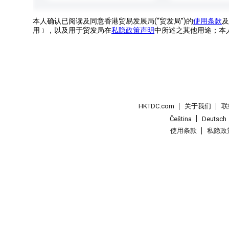
本人确认已阅读及同意香港贸易发展局(“贸发局”)的
使用条款
及
用﹞，以及用于贸发局在
私隐政策声明
中所述之其他用途；本
HKTDC.com
关于我们
联
Čeština
Deutsch
使用条款
私隐政