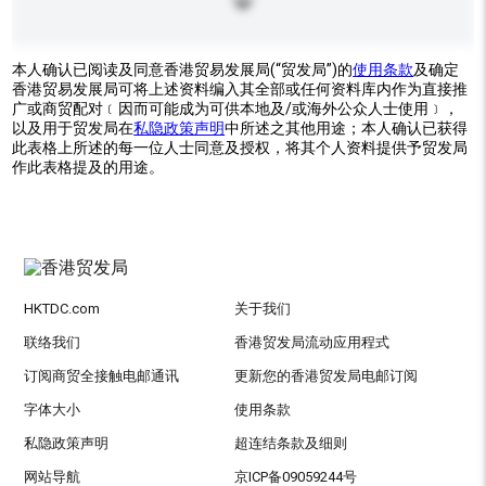
本人确认已阅读及同意香港贸易发展局(“贸发局”)的
使用条款
及确定
香港贸易发展局可将上述资料编入其全部或任何资料库内作为直接推
广或商贸配对﹝因而可能成为可供本地及/或海外公众人士使用﹞，
以及用于贸发局在
私隐政策声明
中所述之其他用途；本人确认已获得
此表格上所述的每一位人士同意及授权，将其个人资料提供予贸发局
作此表格提及的用途。
HKTDC.com
关于我们
联络我们
香港贸发局流动应用程式
订阅商贸全接触电邮通讯
更新您的香港贸发局电邮订阅
字体大小
使用条款
私隐政策声明
超连结条款及细则
网站导航
京ICP备09059244号