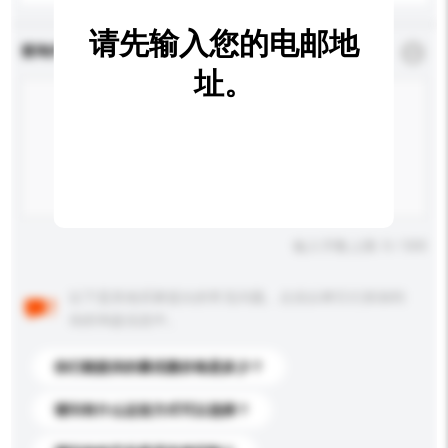
请先输入您的电邮地
查询内容
*
必须填写
址。
输入字数上限: 0 / 500
以下是其他买家提出的常见问题。点击以将它们添加到
你的询盘信息中。
你们能提供的最优惠价格是多少？
请问有什么运送方式可以选择？