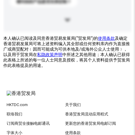
请问你的产品是否支持定制？
本人确认已阅读及同意香港贸易发展局(“贸发局”)的
使用条款
及确定
香港贸易发展局可将上述资料编入其全部或任何资料库内作为直接推
广或商贸配对﹝因而可能成为可供本地及/或海外公众人士使用﹞，
以及用于贸发局在
私隐政策声明
中所述之其他用途；本人确认已获得
此表格上所述的每一位人士同意及授权，将其个人资料提供予贸发局
作此表格提及的用途。
HKTDC.com
关于我们
联络我们
香港贸发局流动应用程式
订阅商贸全接触电邮通讯
更新您的香港贸发局电邮订阅
字体大小
使用条款