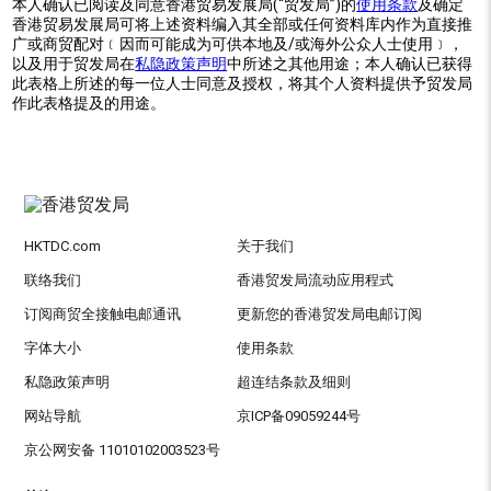
本人确认已阅读及同意香港贸易发展局(“贸发局”)的
使用条款
及确定
香港贸易发展局可将上述资料编入其全部或任何资料库内作为直接推
广或商贸配对﹝因而可能成为可供本地及/或海外公众人士使用﹞，
以及用于贸发局在
私隐政策声明
中所述之其他用途；本人确认已获得
此表格上所述的每一位人士同意及授权，将其个人资料提供予贸发局
作此表格提及的用途。
HKTDC.com
关于我们
联络我们
香港贸发局流动应用程式
订阅商贸全接触电邮通讯
更新您的香港贸发局电邮订阅
字体大小
使用条款
私隐政策声明
超连结条款及细则
网站导航
京ICP备09059244号
京公网安备 11010102003523号