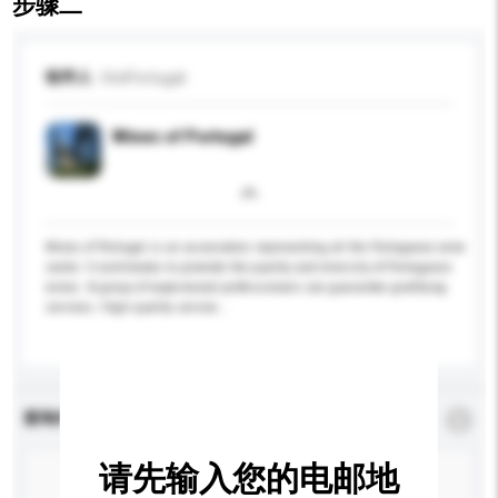
步骤二
收件人
ViniPortugal
Wines of Portugal
Wines of Portugal is an association representing all the Portuguese wine
sector. It contributes to promote the quality and diversity of Portuguese
wines. A group of experienced professionals can guarantee gratifying
services. High quality service...
更多...
查询内容
*
必须填写
请先输入您的电邮地