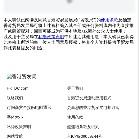
本人确认已阅读及同意香港贸易发展局(“贸发局”)的
使用条款
及确定
香港贸易发展局可将上述资料编入其全部或任何资料库内作为直接推
广或商贸配对﹝因而可能成为可供本地及/或海外公众人士使用﹞，
以及用于贸发局在
私隐政策声明
中所述之其他用途；本人确认已获得
此表格上所述的每一位人士同意及授权，将其个人资料提供予贸发局
作此表格提及的用途。
HKTDC.com
关于我们
联络我们
香港贸发局流动应用程式
订阅商贸全接触电邮通讯
更新您的香港贸发局电邮订阅
字体大小
使用条款
私隐政策声明
超连结条款及细则
网站导航
京ICP备09059244号