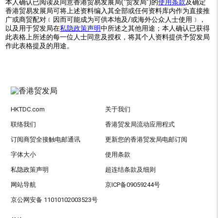
本人确认已阅读及同意香港贸易发展局(“贸发局”)的
使用条款
及确定
香港贸易发展局可将上述资料编入其全部或任何资料库内作为直接推
广或商贸配对﹝因而可能成为可供本地及/或海外公众人士使用﹞，
以及用于贸发局在
私隐政策声明
中所述之其他用途；本人确认已获得
此表格上所述的每一位人士同意及授权，将其个人资料提供予贸发局
作此表格提及的用途。
HKTDC.com
关于我们
联络我们
香港贸发局流动应用程式
订阅商贸全接触电邮通讯
更新您的香港贸发局电邮订阅
字体大小
使用条款
私隐政策声明
超连结条款及细则
网站导航
京ICP备09059244号
京公网安备 11010102003523号