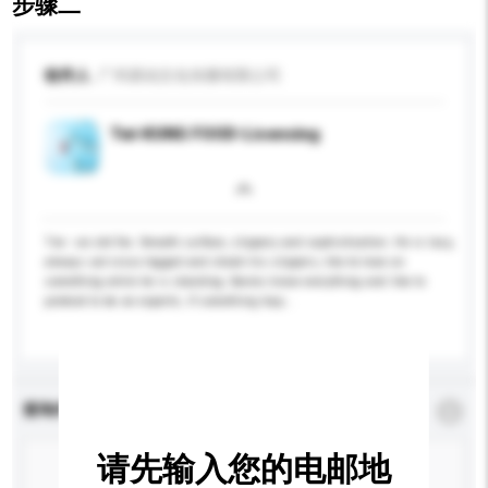
步骤二
收件人
广州易动文化传播有限公司
Twi-KUNG FOOD-Licensing
Twi --an old fox. Smooth surface, slippery and sophistication. He is lazy,
always sat cross-legged and shook his slippers, like to lean on
something while he is standing; Seems know everything and like to
pretend to be an experts; if something hap...
更多...
查询内容
*
必须填写
请先输入您的电邮地