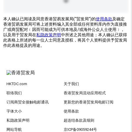
本人确认已阅读及同意香港贸易发展局(“贸发局”)的
使用条款
及确定
香港贸易发展局可将上述资料编入其全部或任何资料库内作为直接推
广或商贸配对﹝因而可能成为可供本地及/或海外公众人士使用﹞，
以及用于贸发局在
私隐政策声明
中所述之其他用途；本人确认已获得
此表格上所述的每一位人士同意及授权，将其个人资料提供予贸发局
作此表格提及的用途。
HKTDC.com
关于我们
联络我们
香港贸发局流动应用程式
订阅商贸全接触电邮通讯
更新您的香港贸发局电邮订阅
字体大小
使用条款
私隐政策声明
超连结条款及细则
网站导航
京ICP备09059244号