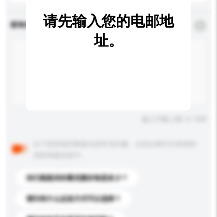
请先输入您的电邮地
查询内容
*
必须填写
址。
输入字数上限: 0 / 500
以下是其他买家提出的常见问题。点击以将它们添加到
你的询盘信息中。
你们能提供的最优惠价格是多少？
请问有什么运送方式可以选择？