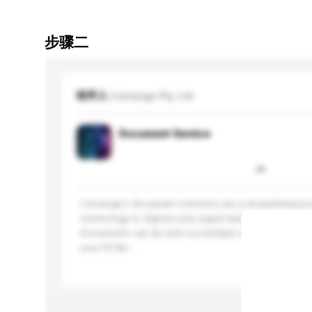
步骤二
收件人
Converga Pty. Ltd.
Document Service
Converga's document solutions are a streamlined pro
technology to digitize your paper-based documents a
Documents can be sent via multiple channels includi
your PO Bo...
更多...