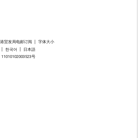
香港贸发局电邮订阅
字体大小
한국어
日本語
1010102003523号