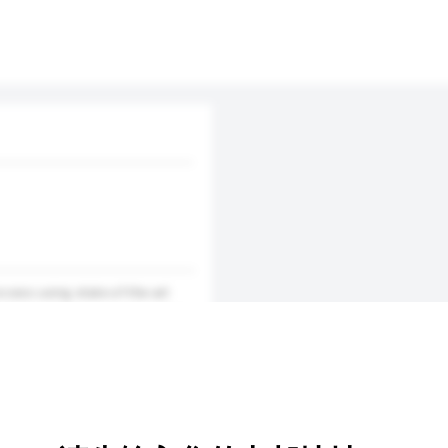
cess using state-of-the-art
nd store them securely online.
ng physical collection from