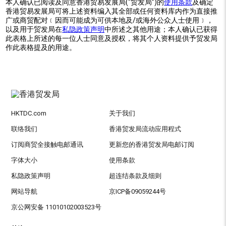
本人确认已阅读及同意香港贸易发展局(“贸发局”)的
使用条款
及确定
香港贸易发展局可将上述资料编入其全部或任何资料库内作为直接推
广或商贸配对﹝因而可能成为可供本地及/或海外公众人士使用﹞，
以及用于贸发局在
私隐政策声明
中所述之其他用途；本人确认已获得
此表格上所述的每一位人士同意及授权，将其个人资料提供予贸发局
作此表格提及的用途。
HKTDC.com
关于我们
联络我们
香港贸发局流动应用程式
订阅商贸全接触电邮通讯
更新您的香港贸发局电邮订阅
字体大小
使用条款
私隐政策声明
超连结条款及细则
网站导航
京ICP备09059244号
京公网安备 11010102003523号