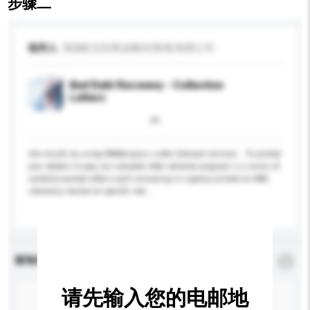
步骤二
收件人
美国欧文氏商业顾问(香港)有限公司
Bad Debt Recovery - Collection
Letters
Get results by using RMS&rsquo;s Letter Demand services . To prompt
your debtors to pay, our complete letter demand program is a series of
carefully-worded letters each increasing in urgency printed on RMS
stationery mailed at specific inte...
更多...
查询内容
*
必须填写
请先输入您的电邮地