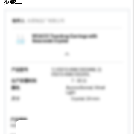
步骤二
收件人
永星制品厂有限公司
VICACCI Teardrop Earrings with
Swarovski Crystal
产品型号
1) V5010-KW610024AB; 2)
V5010-KW610024VL
生产所需时间
7 - 30 日
颜色
Aurora Boreal, Vitrail
Light
尺寸
Crystal: 24 mm
产品规格
请提供您对产品的特定要求。