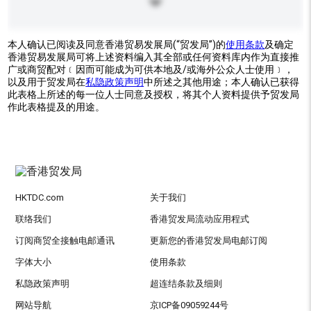
本人确认已阅读及同意香港贸易发展局(“贸发局”)的
使用条款
及确定
香港贸易发展局可将上述资料编入其全部或任何资料库内作为直接推
广或商贸配对﹝因而可能成为可供本地及/或海外公众人士使用﹞，
以及用于贸发局在
私隐政策声明
中所述之其他用途；本人确认已获得
此表格上所述的每一位人士同意及授权，将其个人资料提供予贸发局
作此表格提及的用途。
HKTDC.com
关于我们
联络我们
香港贸发局流动应用程式
订阅商贸全接触电邮通讯
更新您的香港贸发局电邮订阅
字体大小
使用条款
私隐政策声明
超连结条款及细则
网站导航
京ICP备09059244号