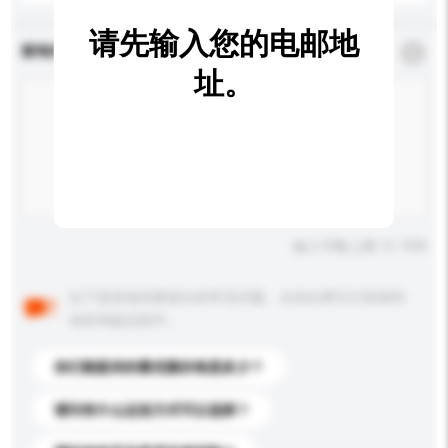
请先输入您的电邮地
查询内容
*
必须填写
址。
输入字数上限: 0 / 500
以下是其他买家提出的常见问题。点击以将它们添加到
你的询盘信息中。
你们能提供的最优惠价格是多少？
请问有什么运送方式可以选择？