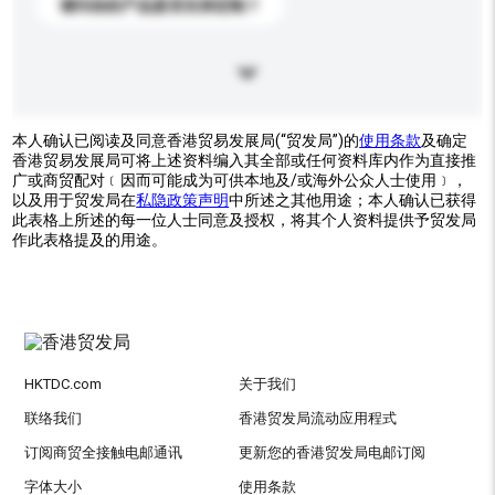
请问你的产品是否支持定制？
本人确认已阅读及同意香港贸易发展局(“贸发局”)的
使用条款
及确定
香港贸易发展局可将上述资料编入其全部或任何资料库内作为直接推
广或商贸配对﹝因而可能成为可供本地及/或海外公众人士使用﹞，
以及用于贸发局在
私隐政策声明
中所述之其他用途；本人确认已获得
此表格上所述的每一位人士同意及授权，将其个人资料提供予贸发局
作此表格提及的用途。
HKTDC.com
关于我们
联络我们
香港贸发局流动应用程式
订阅商贸全接触电邮通讯
更新您的香港贸发局电邮订阅
字体大小
使用条款