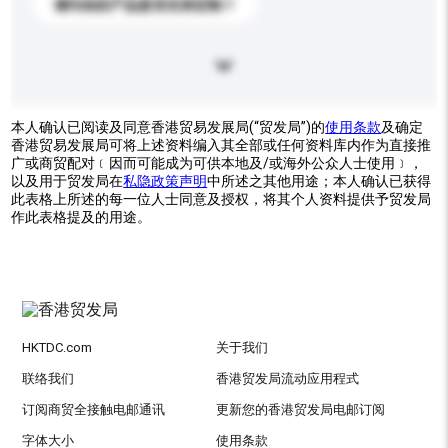
请问你的产品是否支持定制？
本人确认已阅读及同意香港贸易发展局(“贸发局”)的
使用条款
及确定
香港贸易发展局可将上述资料编入其全部或任何资料库内作为直接推
广或商贸配对﹝因而可能成为可供本地及/或海外公众人士使用﹞，
以及用于贸发局在
私隐政策声明
中所述之其他用途；本人确认已获得
此表格上所述的每一位人士同意及授权，将其个人资料提供予贸发局
作此表格提及的用途。
HKTDC.com
关于我们
联络我们
香港贸发局流动应用程式
订阅商贸全接触电邮通讯
更新您的香港贸发局电邮订阅
字体大小
使用条款