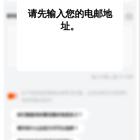
请先输入您的电邮地
查询内容
*
必须填写
址。
输入字数上限: 0 / 500
以下是其他买家提出的常见问题。点击以将它们添加到
你的询盘信息中。
你们能提供的最优惠价格是多少？
请问有什么运送方式可以选择？