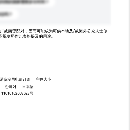
送到我的国家需要多长时间？
标志吗？
广或商贸配对﹝因而可能成为可供本地及/或海外公众人士使
予贸发局作此表格提及的用途。
香港贸发局电邮订阅
字体大小
한국어
日本語
1010102003523号