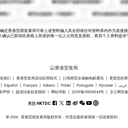
运送方式可以选择？
请问你的产品是否支持定制？
运
录吗？
我可以先收到一个样品吗？
我可以添加自己的
确定香港贸易发展局可将上述资料编入其全部或任何资料库内作为直接推
人确认已获得此表格上所述的每一位人士同意及授权，将其个人资料提供
络我们
香港贸发局流动应用程式
订阅商贸全接触电邮通讯
更新您的
Español
Français
Italiano
Polski
Português
Pусский
عربى
策声明
超连结条款及细则
网站导航
京ICP备09059244号
京公网安备 1
关注 HKTDC
© 2026
香港贸易发展局版权所有，对违反版权者保留一切追索权利 。