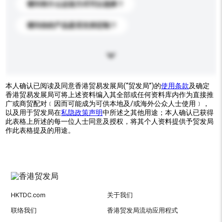
请问有什么运送方式可以选择？
请问你的产品是否支持定制？
本人确认已阅读及同意香港贸易发展局(“贸发局”)的
使用条款
及确定
香港贸易发展局可将上述资料编入其全部或任何资料库内作为直接推
广或商贸配对﹝因而可能成为可供本地及/或海外公众人士使用﹞，
以及用于贸发局在
私隐政策声明
中所述之其他用途；本人确认已获得
此表格上所述的每一位人士同意及授权，将其个人资料提供予贸发局
作此表格提及的用途。
HKTDC.com
关于我们
联络我们
香港贸发局流动应用程式