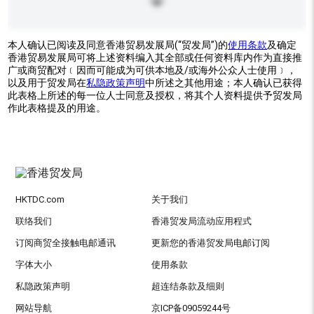
本人确认已阅读及同意香港贸易发展局(“贸发局”)的
使用条款
及确定
香港贸易发展局可将上述资料编入其全部或任何资料库内作为直接推
广或商贸配对﹝因而可能成为可供本地及/或海外公众人士使用﹞，
以及用于贸发局在
私隐政策声明
中所述之其他用途；本人确认已获得
此表格上所述的每一位人士同意及授权，将其个人资料提供予贸发局
作此表格提及的用途。
HKTDC.com
关于我们
联络我们
香港贸发局流动应用程式
订阅商贸全接触电邮通讯
更新您的香港贸发局电邮订阅
字体大小
使用条款
私隐政策声明
超连结条款及细则
网站导航
京ICP备09059244号