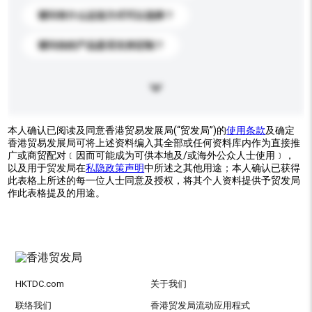
请问有什么运送方式可以选择？
请问你的产品是否支持定制？
本人确认已阅读及同意香港贸易发展局(“贸发局”)的
使用条款
及确定
香港贸易发展局可将上述资料编入其全部或任何资料库内作为直接推
广或商贸配对﹝因而可能成为可供本地及/或海外公众人士使用﹞，
以及用于贸发局在
私隐政策声明
中所述之其他用途；本人确认已获得
此表格上所述的每一位人士同意及授权，将其个人资料提供予贸发局
作此表格提及的用途。
HKTDC.com
关于我们
联络我们
香港贸发局流动应用程式