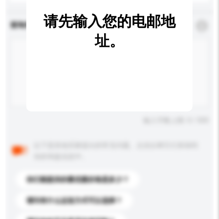
请先输入您的电邮地
查询内容
*
必须填写
址。
输入字数上限: 0 / 500
以下是其他买家提出的常见问题。点击以将它们添加到
你的询盘信息中。
你们能提供的最优惠价格是多少？
请问有什么运送方式可以选择？