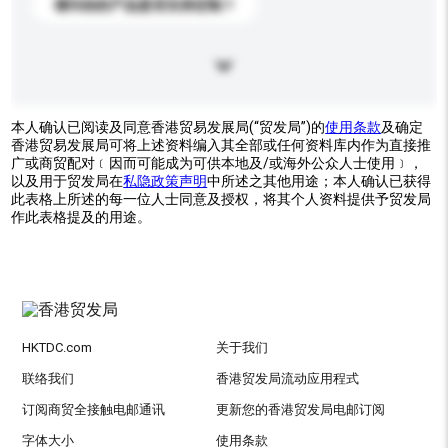
请问你的产品是否支持定制？
本人确认已阅读及同意香港贸易发展局(“贸发局”)的
使用条款
及确定
香港贸易发展局可将上述资料编入其全部或任何资料库内作为直接推
广或商贸配对﹝因而可能成为可供本地及/或海外公众人士使用﹞，
以及用于贸发局在
私隐政策声明
中所述之其他用途；本人确认已获得
此表格上所述的每一位人士同意及授权，将其个人资料提供予贸发局
作此表格提及的用途。
HKTDC.com
关于我们
联络我们
香港贸发局流动应用程式
订阅商贸全接触电邮通讯
更新您的香港贸发局电邮订阅
字体大小
使用条款