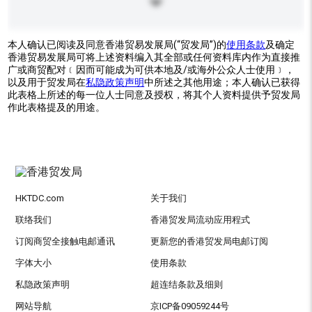
本人确认已阅读及同意香港贸易发展局(“贸发局”)的
使用条款
及确定
香港贸易发展局可将上述资料编入其全部或任何资料库内作为直接推
广或商贸配对﹝因而可能成为可供本地及/或海外公众人士使用﹞，
以及用于贸发局在
私隐政策声明
中所述之其他用途；本人确认已获得
此表格上所述的每一位人士同意及授权，将其个人资料提供予贸发局
作此表格提及的用途。
HKTDC.com
关于我们
联络我们
香港贸发局流动应用程式
订阅商贸全接触电邮通讯
更新您的香港贸发局电邮订阅
字体大小
使用条款
私隐政策声明
超连结条款及细则
网站导航
京ICP备09059244号