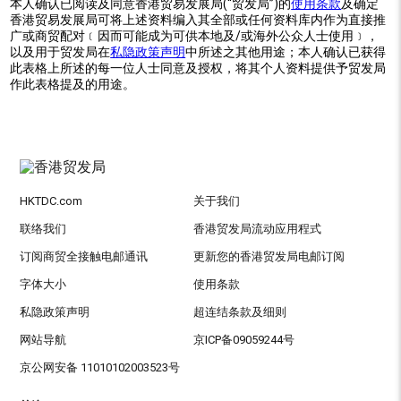
本人确认已阅读及同意香港贸易发展局(“贸发局”)的
使用条款
及确定
香港贸易发展局可将上述资料编入其全部或任何资料库内作为直接推
广或商贸配对﹝因而可能成为可供本地及/或海外公众人士使用﹞，
以及用于贸发局在
私隐政策声明
中所述之其他用途；本人确认已获得
此表格上所述的每一位人士同意及授权，将其个人资料提供予贸发局
作此表格提及的用途。
HKTDC.com
关于我们
联络我们
香港贸发局流动应用程式
订阅商贸全接触电邮通讯
更新您的香港贸发局电邮订阅
字体大小
使用条款
私隐政策声明
超连结条款及细则
网站导航
京ICP备09059244号
京公网安备 11010102003523号