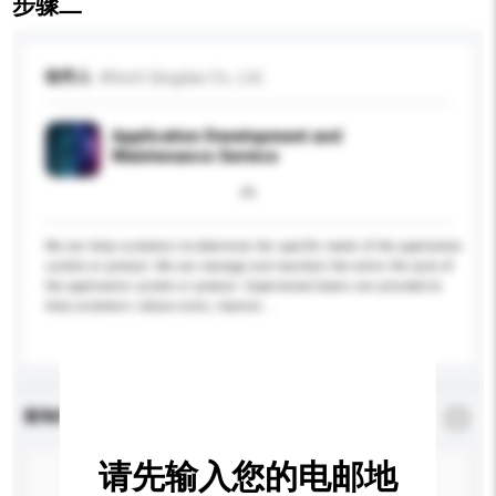
步骤二
收件人
Altech Qingdao Co., Ltd.
Application Development and
Maintenance Service
We can help customers to determine the specific needs of the application
system or product. We can manage and maintain the entire life cycle of
the application system or product. Experienced teams are provided to
help customers reduce costs, improve ...
更多...
查询内容
*
必须填写
请先输入您的电邮地