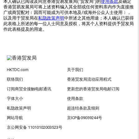
本人确认已阅读及同意香港贸易发展局(“贸发局”)的
使用条款
及确定
香港贸易发展局可将上述资料编入其全部或任何资料库内作为直接推
广或商贸配对﹝因而可能成为可供本地及/或海外公众人士使用﹞，
以及用于贸发局在
私隐政策声明
中所述之其他用途；本人确认已获得
此表格上所述的每一位人士同意及授权，将其个人资料提供予贸发局
作此表格提及的用途。
HKTDC.com
关于我们
联络我们
香港贸发局流动应用程式
订阅商贸全接触电邮通讯
更新您的香港贸发局电邮订阅
字体大小
使用条款
私隐政策声明
超连结条款及细则
网站导航
京ICP备09059244号
京公网安备 11010102003523号