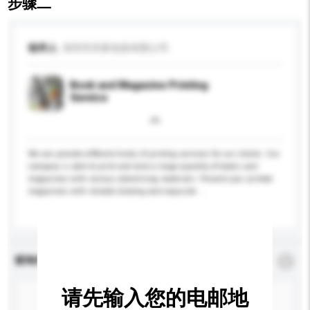
步骤二
收件人
深圳市庆新包装有限公司
Book and Magazine Printing
Service
We can provide different kinds of printing services for our clients. Our
company is able to print and bind a large quantity of books and
magazines with various advertising materials. Present your printed
magazines with reliable binding and exquisite ...
更多...
查询内容
*
必须填写
请先输入您的电邮地