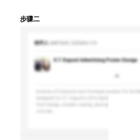
步骤二
收件人
MATISSE DESIGN LTD
S.T. Dupont Advertising Poster Design
A series of luxurious men footwear posters for the M
designed for S.T. Dupont's 2014 Spring/Summer seas
from design, models casting, photography, styling, art
core ide...
更多...