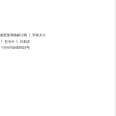
香港贸发局电邮订阅
字体大小
한국어
日本語
1010102003523号