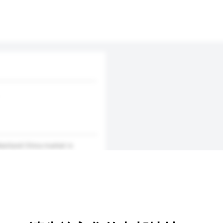
ainland China market is
on. We had delivered services
 direction to copy writing. The