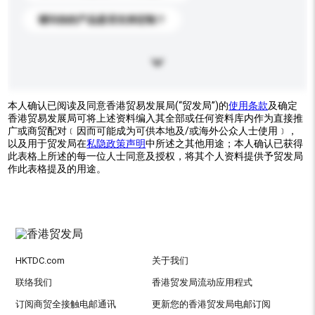
请问你的产品是否支持定制？
本人确认已阅读及同意香港贸易发展局(“贸发局”)的
使用条款
及确定
香港贸易发展局可将上述资料编入其全部或任何资料库内作为直接推
广或商贸配对﹝因而可能成为可供本地及/或海外公众人士使用﹞，
以及用于贸发局在
私隐政策声明
中所述之其他用途；本人确认已获得
此表格上所述的每一位人士同意及授权，将其个人资料提供予贸发局
作此表格提及的用途。
HKTDC.com
关于我们
联络我们
香港贸发局流动应用程式
订阅商贸全接触电邮通讯
更新您的香港贸发局电邮订阅