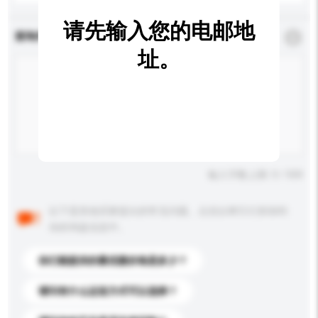
请先输入您的电邮地
查询内容
*
必须填写
址。
输入字数上限: 0 / 500
以下是其他买家提出的常见问题。点击以将它们添加到
你的询盘信息中。
你们能提供的最优惠价格是多少？
请问有什么运送方式可以选择？