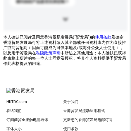
请问你的产品是否支持定制？
本人确认已阅读及同意香港贸易发展局(“贸发局”)的
使用条款
及确定
香港贸易发展局可将上述资料编入其全部或任何资料库内作为直接推
广或商贸配对﹝因而可能成为可供本地及/或海外公众人士使用﹞，
以及用于贸发局在
私隐政策声明
中所述之其他用途；本人确认已获得
此表格上所述的每一位人士同意及授权，将其个人资料提供予贸发局
作此表格提及的用途。
HKTDC.com
关于我们
联络我们
香港贸发局流动应用程式
订阅商贸全接触电邮通讯
更新您的香港贸发局电邮订阅
字体大小
使用条款