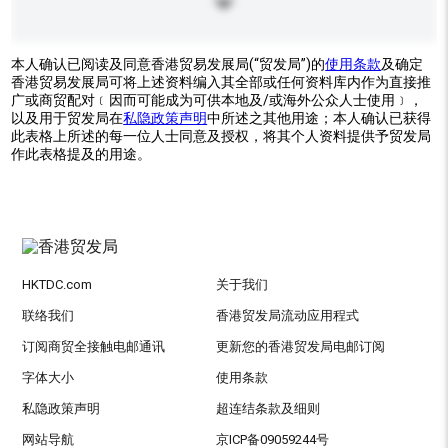
本人确认已阅读及同意香港贸易发展局(“贸发局”)的
使用条款
及确定
香港贸易发展局可将上述资料编入其全部或任何资料库内作为直接推
广或商贸配对﹝因而可能成为可供本地及/或海外公众人士使用﹞，
以及用于贸发局在
私隐政策声明
中所述之其他用途；本人确认已获得
此表格上所述的每一位人士同意及授权，将其个人资料提供予贸发局
作此表格提及的用途。
HKTDC.com
关于我们
联络我们
香港贸发局流动应用程式
订阅商贸全接触电邮通讯
更新您的香港贸发局电邮订阅
字体大小
使用条款
私隐政策声明
超连结条款及细则
网站导航
京ICP备09059244号