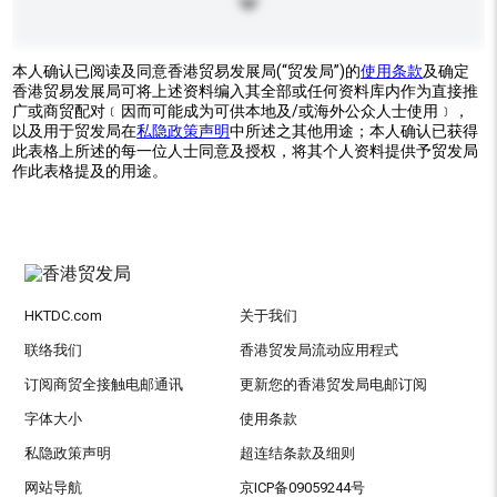
本人确认已阅读及同意香港贸易发展局(“贸发局”)的
使用条款
及确定
香港贸易发展局可将上述资料编入其全部或任何资料库内作为直接推
广或商贸配对﹝因而可能成为可供本地及/或海外公众人士使用﹞，
以及用于贸发局在
私隐政策声明
中所述之其他用途；本人确认已获得
此表格上所述的每一位人士同意及授权，将其个人资料提供予贸发局
作此表格提及的用途。
HKTDC.com
关于我们
联络我们
香港贸发局流动应用程式
订阅商贸全接触电邮通讯
更新您的香港贸发局电邮订阅
字体大小
使用条款
私隐政策声明
超连结条款及细则
网站导航
京ICP备09059244号