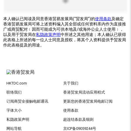
本人确认已阅读及同意香港贸易发展局(“贸发局”)的
使用条款
及确定
香港贸易发展局可将上述资料编入其全部或任何资料库内作为直接推
广或商贸配对﹝因而可能成为可供本地及/或海外公众人士使用﹞，
以及用于贸发局在
私隐政策声明
中所述之其他用途；本人确认已获得
此表格上所述的每一位人士同意及授权，将其个人资料提供予贸发局
作此表格提及的用途。
HKTDC.com
关于我们
联络我们
香港贸发局流动应用程式
订阅商贸全接触电邮通讯
更新您的香港贸发局电邮订阅
字体大小
使用条款
私隐政策声明
超连结条款及细则
网站导航
京ICP备09059244号